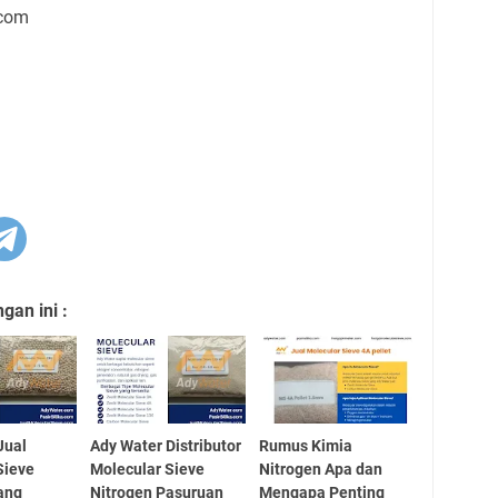
.com
an ini :
Jual
Ady Water Distributor
Rumus Kimia
Sieve
Molecular Sieve
Nitrogen Apa dan
ang
Nitrogen Pasuruan
Mengapa Penting