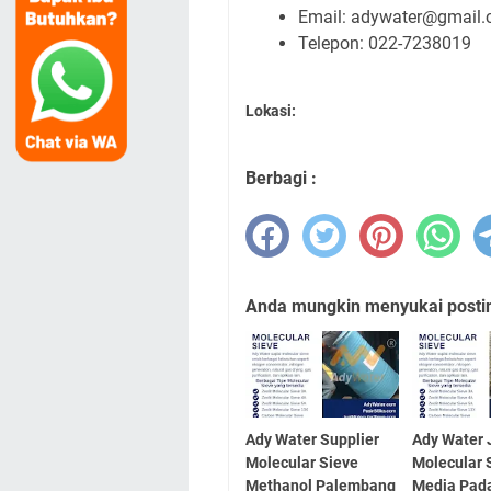
Email: adywater@gmail
Telepon: 022-7238019
Lokasi:
Berbagi :
Anda mungkin menyukai posting
Ady Water Supplier
Ady Water 
Molecular Sieve
Molecular 
Methanol Palembang
Media Pad