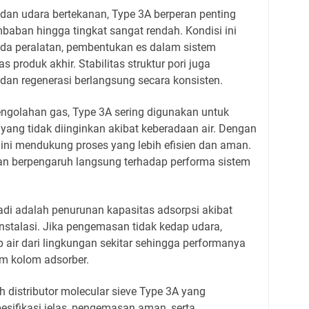
dan udara bertekanan, Type 3A berperan penting
aban hingga tingkat sangat rendah. Kondisi ini
a peralatan, pembentukan es dalam sistem
as produk akhir. Stabilitas struktur pori juga
dan regenerasi berlangsung secara konsisten.
engolahan gas, Type 3A sering digunakan untuk
 yang tidak diinginkan akibat keberadaan air. Dengan
ini mendukung proses yang lebih efisien dan aman.
an berpengaruh langsung terhadap performa sistem
adi adalah penurunan kapasitas adsorpsi akibat
stalasi. Jika pengemasan tidak kedap udara,
 air dari lingkungan sekitar sehingga performanya
am kolom adsorber.
ih distributor molecular sieve Type 3A yang
sifikasi jelas, pengemasan aman, serta