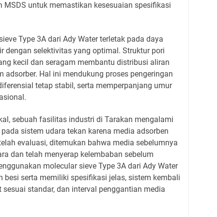
n MSDS untuk memastikan kesesuaian spesifikasi
sieve Type 3A dari Ady Water terletak pada daya
r dengan selektivitas yang optimal. Struktur pori
yang kecil dan seragam membantu distribusi aliran
m adsorber. Hal ini mendukung proses pengeringan
diferensial tetap stabil, serta memperpanjang umur
asional.
ikal, sebuah fasilitas industri di Tarakan mengalami
 pada sistem udara tekan karena media adsorben
Setelah evaluasi, ditemukan bahwa media sebelumnya
dara dan telah menyerap kelembaban sebelum
enggunakan molecular sieve Type 3A dari Ady Water
esi serta memiliki spesifikasi jelas, sistem kembali
t sesuai standar, dan interval penggantian media