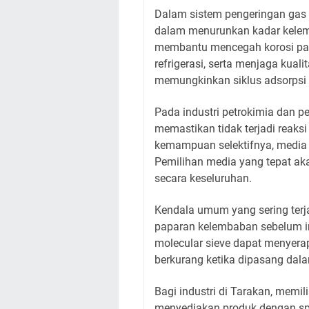
Dalam sistem pengeringan gas 
dalam menurunkan kadar kelemb
membantu mencegah korosi pad
refrigerasi, serta menjaga kualit
memungkinkan siklus adsorpsi 
Pada industri petrokimia dan p
memastikan tidak terjadi reaksi
kemampuan selektifnya, media 
Pemilihan media yang tepat ak
secara keseluruhan.
Kendala umum yang sering terj
paparan kelembaban sebelum in
molecular sieve dapat menyerap
berkurang ketika dipasang dal
Bagi industri di Tarakan, memil
menyediakan produk dengan spe