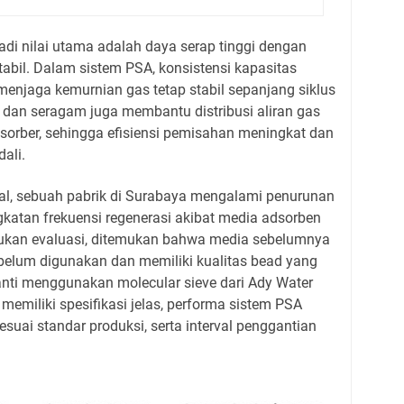
di nilai utama adalah daya serap tinggi dengan
stabil. Dalam sistem PSA, konsistensi kapasitas
menjaga kemurnian gas tetap stabil sepanjang siklus
l dan seragam juga membantu distribusi aliran gas
sorber, sehingga efisiensi pemisahan meningkat dan
dali.
kal, sebuah pabrik di Surabaya mengalami penurunan
gkatan frekuensi regenerasi akibat media adsorben
akukan evaluasi, ditemukan bahwa media sebelumnya
elum digunakan dan memiliki kualitas bead yang
ti menggunakan molecular sieve dari Ady Water
emiliki spesifikasi jelas, performa sistem PSA
esuai standar produksi, serta interval penggantian