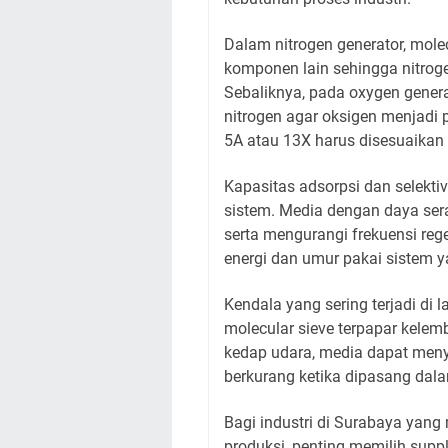
Dalam nitrogen generator, mole
komponen lain sehingga nitroge
Sebaliknya, pada oxygen gener
nitrogen agar oksigen menjadi p
5A atau 13X harus disesuaikan
Kapasitas adsorpsi dan selekti
sistem. Media dengan daya ser
serta mengurangi frekuensi rege
energi dan umur pakai sistem y
Kendala yang sering terjadi di
molecular sieve terpapar kele
kedap udara, media dapat menye
berkurang ketika dipasang dal
Bagi industri di Surabaya yan
produksi, penting memilih supp