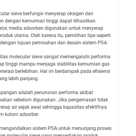
cular sieve berfungsi menyerap oksigen dan
n dengan kemurnian tinggi dapat dihasilkan.
ator, media adsorben digunakan untuk menyerap
roduk utama. Oleh karena itu, pemilihan tipe seperti
 dengan tujuan pemisahan dan desain sistem PSA.
vitas molecular sieve sangat memengaruhi performa
ap tinggi mampu menjaga stabilitas kemurnian gas
nerasi berlebihan. Hal ini berdampak pada efisiensi
ang lebih panjang.
 lapangan adalah penurunan performa akibat
mbaban sebelum digunakan. Jika pengemasan tidak
rap air sejak awal sehingga kapasitas efektifnya
am kolom adsorber.
g mengandalkan sistem PSA untuk menunjang proses
lier molecular sieve yang menyediakan produk