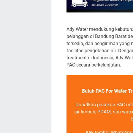
Ady Water mendukung kebutuhan
pelanggan di Bandung Barat de
tersedia, dan pengiriman yang
fasilitas pengolahan air. Deng
treatment di Indonesia, Ady 
PAC secara berkelanjutan.
Butuh PAC For Water Tr
Dapatkan pasokan PAC untu
air limbah, PDAM, dan wate
k
Klik tombol WhatsApp d