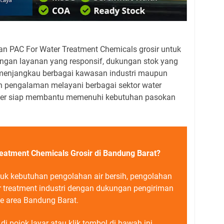
 PAC For Water Treatment Chemicals grosir untuk
ngan layanan yang responsif, dukungan stok yang
 menjangkau berbagai kawasan industri maupun
an pengalaman melayani berbagai sektor water
Water siap membantu memenuhi kebutuhan pasokan
eatment Chemicals Grosir di Bandung Barat?
k kebutuhan pengolahan air bersih, pengolahan
r treatment industri dengan dukungan pengiriman
e area Bandung Barat.
i pojok layar atau klik tombol di bawah ini.