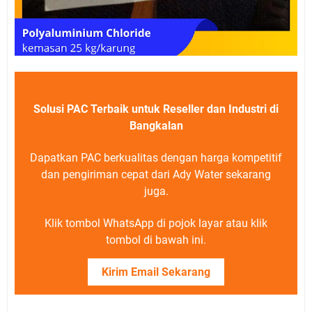
Solusi PAC Terbaik untuk Reseller dan Industri di
Bangkalan
Dapatkan PAC berkualitas dengan harga kompetitif
dan pengiriman cepat dari Ady Water sekarang
juga.
Klik tombol WhatsApp di pojok layar atau klik
tombol di bawah ini.
Kirim Email Sekarang