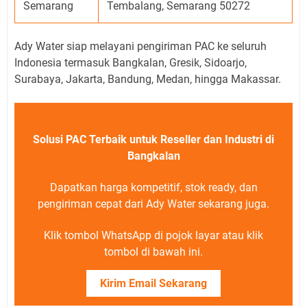
Semarang
Tembalang, Semarang 50272
Ady Water siap melayani pengiriman PAC ke seluruh
Indonesia termasuk Bangkalan, Gresik, Sidoarjo,
Surabaya, Jakarta, Bandung, Medan, hingga Makassar.
Solusi PAC Terbaik untuk Reseller dan Industri di
Bangkalan
Dapatkan harga kompetitif, stok ready, dan
pengiriman cepat dari Ady Water sekarang juga.
Klik tombol WhatsApp di pojok layar atau klik
tombol di bawah ini.
Kirim Email Sekarang