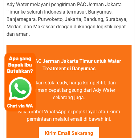
Ady Water melayani pengiriman PAC Jerman Jakarta
Timur ke seluruh Indonesia termasuk Banyumas,
Banjarnegara, Purwokerto, Jakarta, Bandung, Surabaya,
Medan, dan Makassar dengan dukungan logistik cepat
dan aman.
Solusi PAC Jerman Jakarta Timur untuk Water
Treatment di Banyumas
Dapatkan stok ready, harga kompetitif, dan
pengiriman cepat langsung dari Ady Water
sekarang juga.
Klik tombol WhatsApp di pojok layar atau kirim
permintaan melalui email di bawah ini.
Kirim Email Sekarang