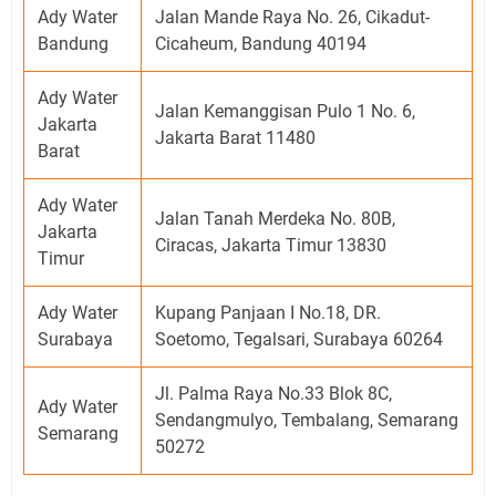
Ady Water
Jalan Mande Raya No. 26, Cikadut-
Bandung
Cicaheum, Bandung 40194
Ady Water
Jalan Kemanggisan Pulo 1 No. 6,
Jakarta
Jakarta Barat 11480
Barat
Ady Water
Jalan Tanah Merdeka No. 80B,
Jakarta
Ciracas, Jakarta Timur 13830
Timur
Ady Water
Kupang Panjaan I No.18, DR.
Surabaya
Soetomo, Tegalsari, Surabaya 60264
Jl. Palma Raya No.33 Blok 8C,
Ady Water
Sendangmulyo, Tembalang, Semarang
Semarang
50272