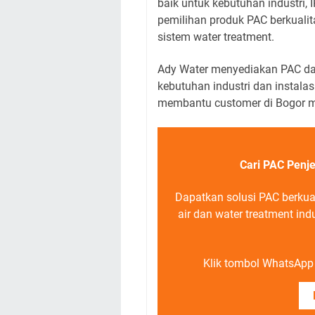
baik untuk kebutuhan industri, 
pemilihan produk PAC berkuali
sistem water treatment.
Ady Water menyediakan PAC da
kebutuhan industri dan instala
membantu customer di Bogor me
Cari PAC Penje
Dapatkan solusi PAC berkua
air dan water treatment in
Klik tombol WhatsApp d