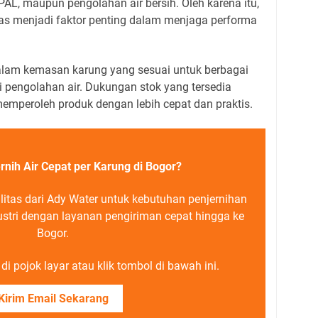
IPAL, maupun pengolahan air bersih. Oleh karena itu,
tas menjadi faktor penting dalam menjaga performa
lam kemasan karung yang sesuai untuk berbagai
si pengolahan air. Dukungan stok yang tersedia
mperoleh produk dengan lebih cepat dan praktis.
rnih Air Cepat per Karung di Bogor?
litas dari Ady Water untuk kebutuhan penjernihan
dustri dengan layanan pengiriman cepat hingga ke
Bogor.
i pojok layar atau klik tombol di bawah ini.
Kirim Email Sekarang