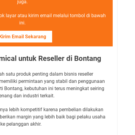
juga.
ok layar atau kirim email melalui tombol di bawah
ini.
Kirim Email Sekarang
ical untuk Reseller di Bontang
h satu produk penting dalam bisnis reseller
memiliki permintaan yang stabil dan penggunaan
ti Bontang, kebutuhan ini terus meningkat seiring
nang dan industri terkait.
ya lebih kompetitif karena pembelian dilakukan
mberikan margin yang lebih baik bagi pelaku usaha
ke pelanggan akhir.