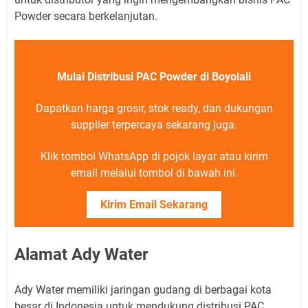
Powder secara berkelanjutan.
Mulai Distribusi PAC Powder di Boyolali
Dapatkan harga grosir, stok ready, dan dukungan
supplier terpercaya sekarang juga.
Klik tombol WhatsApp di pojok layar atau kirim
email melalui tombol di bawah ini.
Kirim Email Sekarang
Alamat Ady Water
Ady Water memiliki jaringan gudang di berbagai kota
besar di Indonesia untuk mendukung distribusi PAC